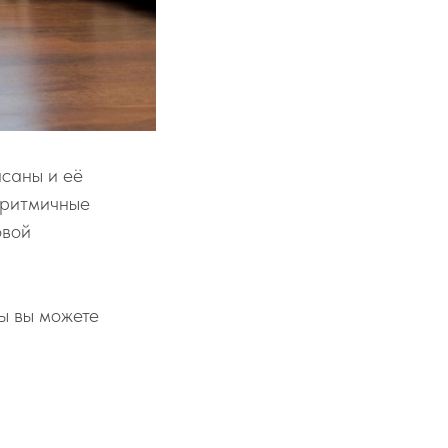
саны и её
 ритмичные
овой
ы вы можете