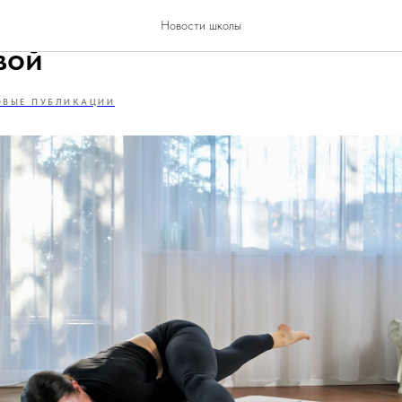
аундиниасана с Татьяной
Новости школы
вой
ОВЫЕ ПУБЛИКАЦИИ