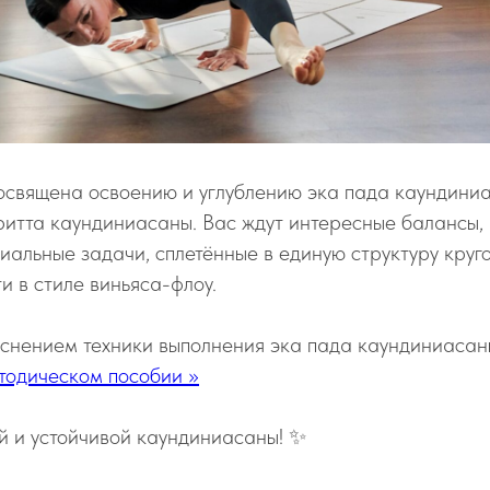
освящена освоению и углублению эка пада каундиниа
ритта каундиниасаны. Вас ждут интересные балансы,
иальные задачи, сплетённые в единую структуру круг
и в стиле виньяса-флоу.
снением техники выполнения эка пада каундиниасан
тодическом пособии >>
й и устойчивой каундиниасаны! ✨