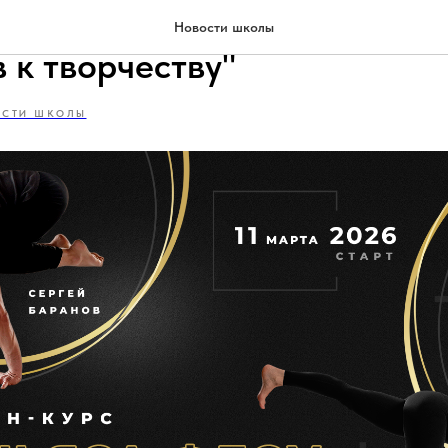
абор на курс "Виньяса-флоу
Новости школы
 к творчеству"
ОСТИ ШКОЛЫ