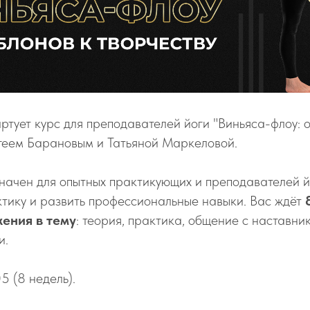
ртует курс для преподавателей йоги "Виньяса-флоу: 
ргеем Барановым и Татьяной Маркеловой.
начен для опытных практикующих и преподавателей йо
ктику и развить профессиональные навыки. Вас ждёт
жения в тему
: теория, практика, общение с наставн
и.
05 (8 недель).